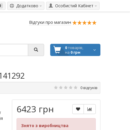
Додатково
Особистий Кабінет
0
Відгуки про магазин
0
товарів,
на
0 грн
141292
0 відгуків
6423 грн
т
ія
Знято з виробництва