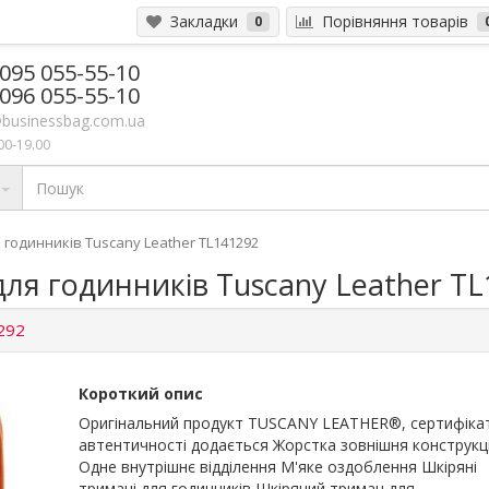
Закладки
Порівняння товарів
0
 095 055-55-10
 096 055-55-10
businessbag.com.ua
00-19.00
 годинників Tuscany Leather TL141292
ля годинників Tuscany Leather TL
292
Короткий опис
Оригінальний продукт TUSCANY LEATHER®, сертифіка
автентичності додається Жорстка зовнішня конструкц
Одне внутрішнє відділення М'яке оздоблення Шкіряні
тримачі для годинників Шкіряний тримач для