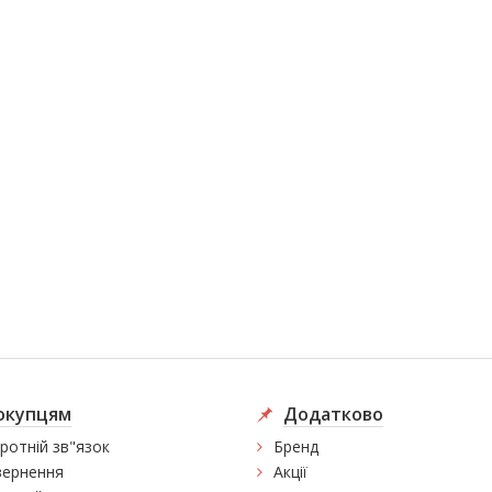
окупцям
Додатково
ротній зв"язок
Бренд
ернення
Акції