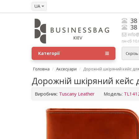
UA
38
38
info@
пн-сб 10.
Категорії
Скрізь
Головна
Аксесуари
Дорожній шкіряний кейс для
Дорожній шкіряний кейс д
Виробник:
Tuscany Leather
Модель:
TL141