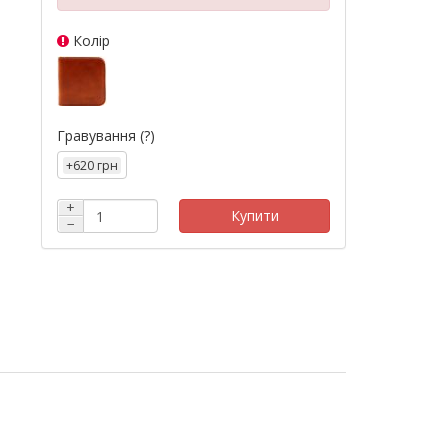
Колір
Гравування
(?)
+620 грн
+
Купити
−