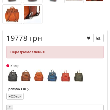
19778 грн
Передзамовлення
Колір
Гравування
(?)
+620 грн
+