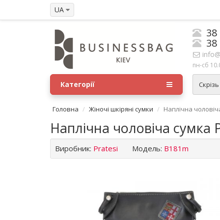
UA
38
38
info@
пн-сб 10.
Категорії
Скрізь
Головна
Жіночі шкіряні сумки
Наплічна чоловіча
Наплічна чоловіча сумка P
Виробник:
Pratesi
Модель:
B181m