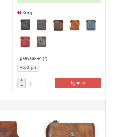
Колір
Гравування
(?)
+620 грн
+
Купити
−