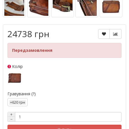
24738 грн
Передзамовлення
Колір
Гравування
(?)
+620 грн
+
−