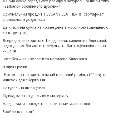
Жіноча сумка середнього розміру з натуральної шкіри типу
«Saffiano» рослинного дублення.
Оригінальний продукт TUSCANY LEATHER ®, сертифікат
справжності додається.
Це класична сумка на кожен день з жорсткою зовнішньою
конструкцією.
Всередині знаходиться 1 відділення, кишеня на блискавці,
відсік для мобільного телефона та багатофункціональна
кишеня
Застібка – YKK золотиста металева блискавка
Шкіряні ручки.
В комплект входить знімний плечовий ремінь (100cm) та
мішечок для зберігання
Натуральна шкіра (теля)
Підкладка з натурального матеріалу
На дні сумки знаходяться захисні металеві ніжки.
Зроблено в Італії.