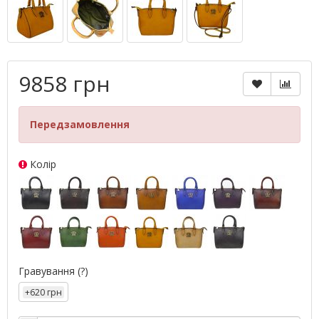
9858 грн
Передзамовлення
Колір
Гравування
(?)
+620 грн