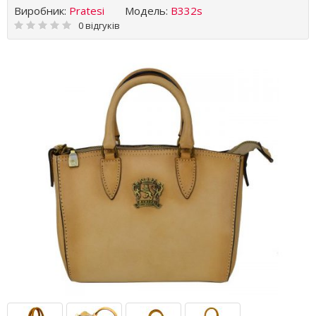
Виробник:
Pratesi
Модель:
B332s
0 відгуків