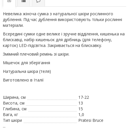
Невелика жіноча сумка з натуральної шкіри рослинного
дублення. Під час дублення використовують тільки рослинні
матеріали.
Всередині сумки одне велике і зручне відділення, кишенька на
блискавці, набір кишеньок для дрібниць (для телефону,
карток) LED-підсвітка. Закривається на блискавку.
Змімний плечовий ремінь зі шкіри.
Мішечок для зберігання
Натуральна шкіра (теля)
Виготовлено в Італії
Ширина, см
17-22
Висота, см
13
Глибина, см
15
Вага, кг
1,0
Тип шкіри
Pratesi Bruce
...