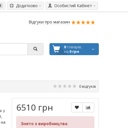
Додатково
Особистий Кабінет
0
Відгуки про магазин
0
товарів,
на
0 грн
0 відгуків
6510 грн
я з
,
 на
Знято з виробництва