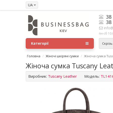
UA
38
38
info@
пн-сб 10.
Категорії
Скрізь
Головна
Жіночі шкіряні сумки
Жіноча сумка Tusc
Жіноча сумка Tuscany Leat
Виробник:
Tuscany Leather
Модель:
TL141