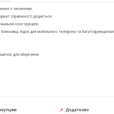
лення з тисненням.
фікат справжності додається.
нішньою конструкцією.
а блискавці, відсік для мобільного телефона та багатофункціона
ішечок для зберігання
окупцям
Додатково