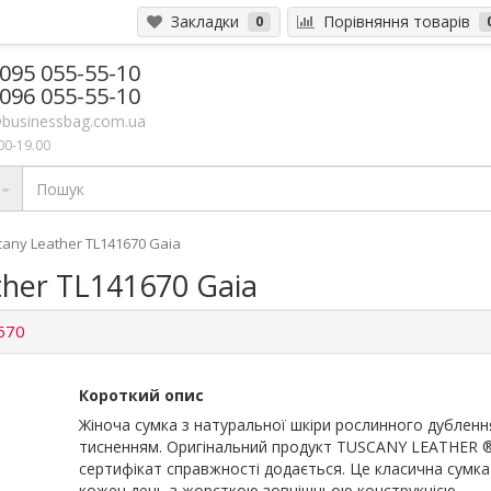
Закладки
Порівняння товарів
0
 095 055-55-10
 096 055-55-10
businessbag.com.ua
00-19.00
any Leather TL141670 Gaia
her TL141670 Gaia
670
Короткий опис
Жіноча сумка з натуральної шкіри рослинного дубленн
тисненням. Оригінальний продукт TUSCANY LEATHER ®
сертифікат справжності додається. Це класична сумка
кожен день з жорсткою зовнішньою конструкцією.