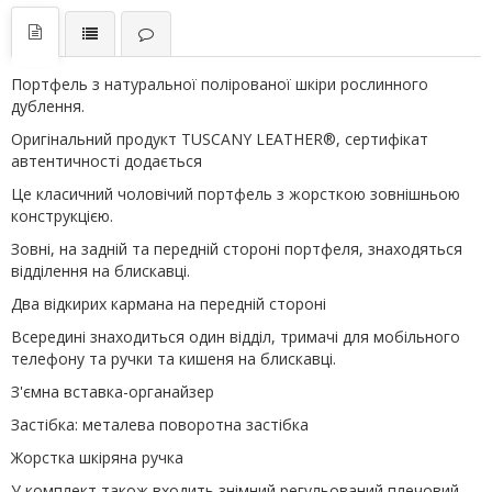
Портфель з натуральної полірованої шкіри рослинного
дублення.
Оригінальний продукт TUSCANY LEATHER®, сертифікат
автентичності додається
Це класичний чоловічий портфель з жорсткою зовнішньою
конструкцією.
Зовні, на задній та передній стороні портфеля, знаходяться
відділення на блискавці.
Два відкирих кармана на передній стороні
Всередині знаходиться один відділ, тримачі для мобільного
телефону та ручки та кишеня на блискавці.
З'ємна вставка-органайзер
Застібка: металева поворотна застібка
Жорстка шкіряна ручка
У комплект також входить знімний регульований плечовий