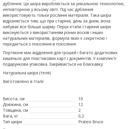
дублення. Ця шкіра виробляється за унікальною технологією,
неповторною у всьому світі. Під час дублення
використовують тільки рослинні матеріали. Така шкіра
відрізняється тим, що при старінні, день за днем, вона
набуває все більше шарму. Перші етапи старіння шкіри
виконуються з використанням різних восків і інших
натуральних матеріалів, формула яких є секретною і
передається з покоління в покоління.
Портмоне має відділення для грошей і багато додаткових
кишеньок для пластикових карт і документів. У комплекті
подарункова упаковка. Закривається на блискавку.
Натуральна шкіра (теля)
Виготовлено в Італії
Висота, см
10
Довжина, см
12
Товщина, см
2
Вага, кг
0,2
Тип шкіри
Pratesi Bruce
...