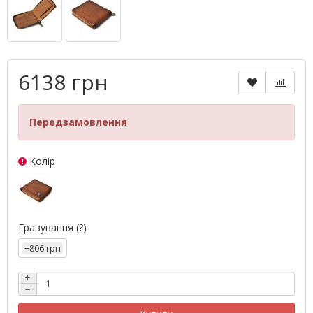
6138 грн
Передзамовлення
Колір
Гравування
(?)
+806 грн
+
−