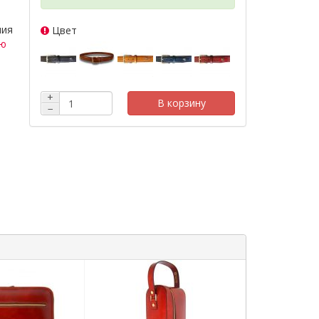
ния
Цвет
ью
+
В корзину
−