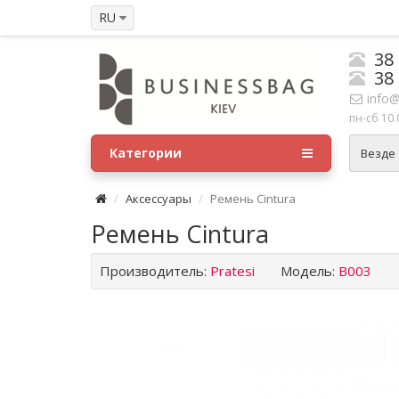
RU
38
38
info@
пн-сб 10.
Категории
Везде
Аксессуары
Ремень Cintura
Ремень Cintura
Производитель:
Pratesi
Модель:
B003