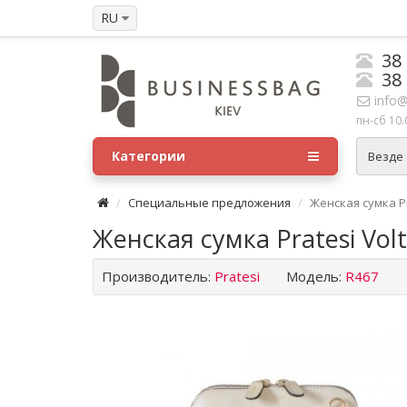
RU
38
38
info@
пн-сб 10.
Категории
Везде
Специальные предложения
Женская сумка Pra
Женская сумка Pratesi Volte
Производитель:
Pratesi
Модель:
R467