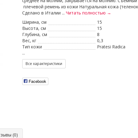
среднее на молнии, закрывается на молнию. Съемный
плечевой ремень из кожи Натуральная кожа (теленок
Сделано в Италии ...
Читать полностью →
Ширина, см
15
Высота, см
15
Глубина, см
8
Вес, кг
0,3
Тип кожи
Pratesi Radica
...
Все характеристики
Facebook
ывы (0)