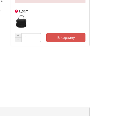
 с
а
Цвет
+
В корзину
−