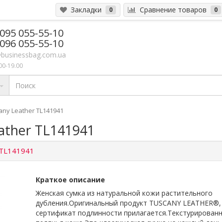
Закладки
Сравнение товаров
0
0
 095 055-55-10
 096 055-55-10
businessbag.com.ua
00-19.00
ny Leather TL141941
ather TL141941
TL141941
Краткое описание
Женская сумка из натуральной кожи растительного
дубления.Оригинальный продукт TUSCANY LEATHER®,
сертификат подлинности прилагается.Текстурирован