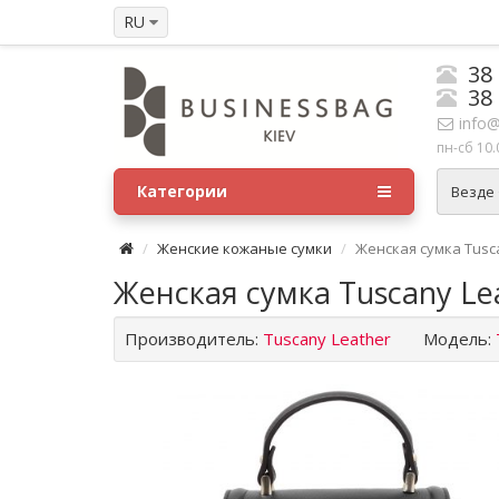
RU
38
38
info@
пн-сб 10.
Категории
Везде
Женские кожаные сумки
Женская сумка Tusca
Женская сумка Tuscany Le
Производитель:
Tuscany Leather
Модель: