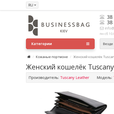
RU
38
38
info@
пн-сб 10.
Категории
Везде
Кожаные портмоне
Женский кошелёк Tuscany
Женский кошелёк Tuscany
Производитель:
Tuscany Leather
Модель: