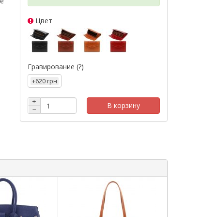
е
Цвет
Гравирование
(?)
+620 грн
+
В корзину
−